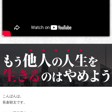
こんばんは。
長倉顕太です。