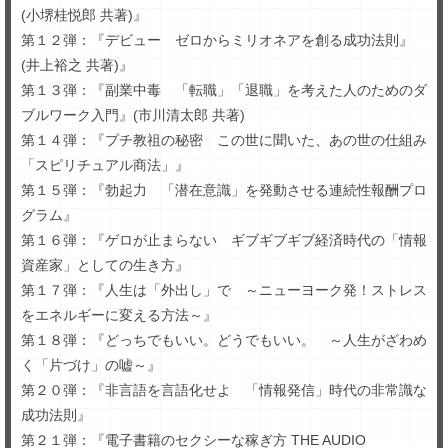
(小堺桂悦郎 共著)』
第１２弾：『デビュー ゼロからミリオネアを創る成功法則』
(井上裕之 共著)』
第１３弾：『副業中毒 「転職」「退職」を考えた人のためのダ
ブルワーク入門』(市川清太郎 共著)
第１４弾：『プチ教祖の秘密 この世に聞いた、あの世の仕組み
「スピリチュアル商法」』
第１５弾：『勃起力 「潜在意識」を発動させる連続性報酬プロ
グラム』
第１６弾：『ゲロが止まらない ギブギブギブ経済時代の「情報
資産家」としての生き方』
第１７弾：『人生は「外出し」で ～ニューヨーク発！ストレス
をエネルギーに変える方法～』
第１８弾：『どっちでもいい。どうでもいい。 ～人生がざわめ
く「片づけ」の嘘～』
第２０弾：『非言語を言語化せよ 「情報発信」時代の非常識な
成功法則』
第２１弾：『電子書籍のセクシーな稼ぎ方 THE AUDIO