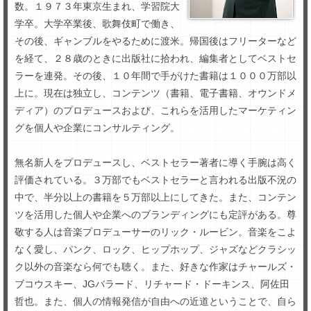
数。１９７３年東京生まれ、学習院大
学卒。大学卒業後、歌舞伎町で働き、
その後、ギャンブルをやるために渡米。帰国後はフリーターなど
を経て、２８歳のときに出版社に拾われ、編集者としてベストセ
ラーを連発。その後、１０年間で手がけた書籍は１０００万部以
上に。現在は独立し、コンテンツ（書籍、電子書籍、オウンドメ
ディア）のプロデュースおよび、これらを活用したマーケティン
グを個人や企業にコンサルティング。
無名新人をプロデュースし、ベストセラー著者に導く手腕は高く
評価されている。３万部でもベストセラーと言われる出版不況の
中で、半分以上の書籍を５万部以上にしてきた。また、コンテン
ツを活用した個人や企業へのブランディングにも定評がある。尊
敬する人は音楽プロデューサーのリック・ルービン。音楽をこよ
なく愛し、パンク、ロック、ヒップホップ、ジャズなどクラシッ
ク以外の音楽なら何でも聴く。また、好きな作家はチャールズ・
ブコウスキー、JGバラード、リチャード・ドーキンス、阿佐田
哲也。また、個人の情報発信が自由への近道ということで、自ら