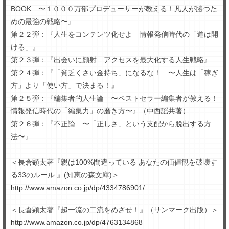
BOOK 〜１０００万部プロデューサーが教える！凡人が勝つた
めの最強の戦略〜』
第２２弾：『人生をコンテンツ化せよ 情報発信時代の「道は開
ける」』
第２３弾：『出会いに顔射 アクセスを最大化する人生戦略』
第２４弾：『「貧乏くさい金持ち」になるな！ 〜人生は「稼ぎ
方」より「使い方」で決まる！』
第２５弾：『編集者的人生論 〜ベストセラー編集者が教える！
情報発信時代の「編集力」の磨き方〜』（中西謡共著）
第２６弾：『不正論 〜「正しさ」という支配から脱出する方
法〜』
＜長倉顕太著『親は100%間違っている あなたの価値観を破壊す
る33のルール 』(知恵の森文庫)＞
http://www.amazon.co.jp/dp/4334786901/
＜長倉顕太著『超一流の二流をめざせ！』（サンマーク出版）＞
http://www.amazon.co.jp/dp/4763134868