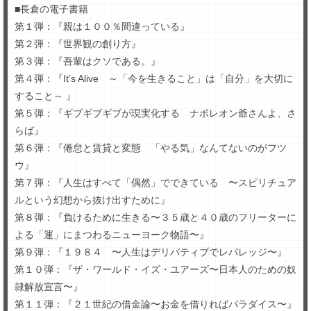
■長倉の電子書籍
第１弾：『親は１００％間違っている』
第２弾：『世界観の創り方』
第３弾：『吾輩はクソである。』
第４弾：『It’s Alive ～「今を生きること」は「自分」を大切に
すること～ 』
第５弾：『ギブギブギブが現実化する ナポレオン爺さんよ、さ
らば』
第６弾：『倦怠と賃貸と変態 「やる気」なんてないのがフツ
ウ』
第７弾：『人生はすべて「偶然」でできている 〜スピリチュア
ルという幻想から抜け出すために』
第８弾：『負けるために生きる〜３５歳と４０歳のフリーターに
よる「運」にまつわるニューヨーク物語〜』
第９弾：『１９８４ 〜人生はデリバティブでレバレッジ〜』
第１０弾：『ザ・ワールド・イズ・ユアーズ〜日本人のための奴
隷解放宣言〜』
第１１弾：『２１世紀の借金論〜お金を借りればパラダイス〜』