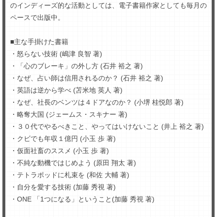
のインディーズ的な活動としては、電子書籍作家としても毎月の
ペースで出版中。
■主な手掛けた書籍
・怒らない技術 (嶋津 良智 著)
・「心のブレーキ」の外し方 (石井 裕之 著)
・なぜ、占い師は信用されるのか？ (石井 裕之 著)
・英語は逆から学べ (苫米地 英人 著)
・なぜ、社長のベンツは４ドアなのか？ (小堺 桂悦郎 著)
・略奪大国 (ジェームス・スキナー 著)
・３０代でやるべきこと、やってはいけないこと (井上 裕之 著)
・クビでも年収１億円 (小玉 歩 著)
・仮面社畜のススメ (小玉 歩 著)
・不純な動機ではじめよう (原田 翔太 著)
・テトラポッドに札束を (和佐 大輔 著)
・自分を愛する技術 (加藤 秀視 著)
・ONE 「1つになる」ということ(加藤 秀視 著)